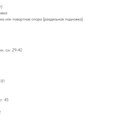
г)
ожка
а или повортная опора (раздельная подножка)
и, см: 29-42
101
г: 45
2