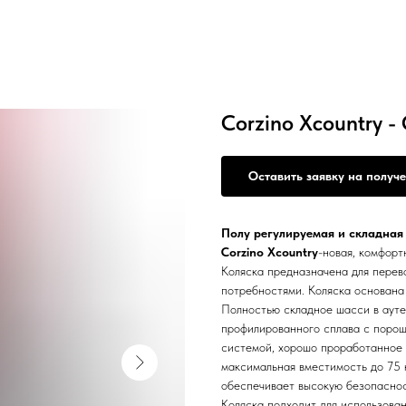
Corzino Xcountry -
Оставить заявку на получ
Полу регулируемая и складная
Corzino Xcountry
-новая, комфорт
Коляска предназначена для перев
потребностями. Коляска основана 
Полностью складное шасси в ауте
профилированного сплава с поро
системой, хорошо проработанное 
максимальная вместимость до 75 к
обеспечивает высокую безопаснос
Коляска подходит для использован