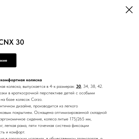
 CNX 30
ение
 комфортная коляска
ная коляска, выпускается в 4-х размерах:
30
, 34, 38, 42.
озки в краткосрочной перспективе детей с особыми
на базе колясок Corzo.
нтичном дизайне, производится из легкого
шковым покрытием. Оснащена оптимизированной складной
эргономичное сидение, колеса литые 175/265 мм,
г, легкая рама, пяти точечная система фиксации
ть и комфорт.
ия в городских условиях, в общественном транспорте, а