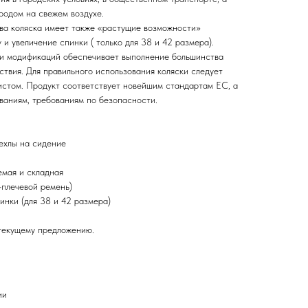
ородом на свежем воздухе.
ва коляска имеет также «растущие возможности»
и увеличение спинки ( только для 38 и 42 размера).
и модификаций обеспечивает выполнение большинства
твия. Для правильного использования коляски следует
истом. Продукт соответствует новейшим стандартам EC, а
ваниям, требованиям по безопасности.
ехлы на сидение
мая и складная
-плечевой ремень)
инки (для 38 и 42 размера)
текущему предложению.
ии